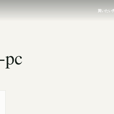
買いたい
-pc