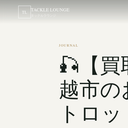
TACKLE LOUNGE
TL
タックルラウンジ
JOURNAL
🎣【
越市の
トロッ