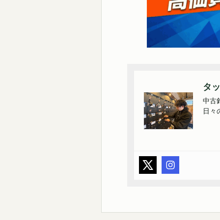
タ
中古
日々