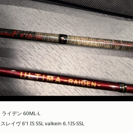
ライデン 60ML-L
6’1 IS SSL valkein 6.1IS-SSL